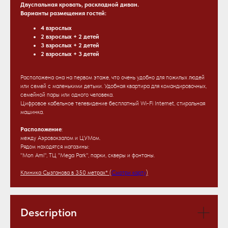
Двуспальная кровать, раскладной диван.
Варианты размещения гостей:
4 взрослых
2 взрослых + 2 детей
3 взрослых + 2 детей
2 взрослых + 3 детей
Расположена она на первом этаже, что очень удобно для пожилых людей
или семей с маленькими детьми. Удобная квартира для командировочных,
семейной пары или одного человека.
Цифровое кабельное телевидение бесплатный Wi-Fi Internet, стиральная
машинка.
Расположение
:
между Аэровокзалом и ЦУМом.
Рядом находятся магазины:
"Mon Ami", ТЦ "Mega Park", парки, скверы и фонтаны.
Клиника Сызганова в 350 метрах* (
Смотри карту
)
Description